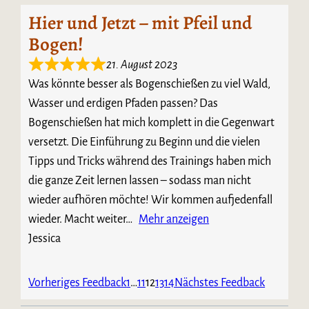
Hier und Jetzt – mit Pfeil und
Bogen!
21. August 2023
Was könnte besser als Bogenschießen zu viel Wald,
Wasser und erdigen Pfaden passen? Das
Bogenschießen hat mich komplett in die Gegenwart
versetzt. Die Einführung zu Beginn und die vielen
Tipps und Tricks während des Trainings haben mich
die ganze Zeit lernen lassen – sodass man nicht
wieder aufhören möchte! Wir kommen aufjedenfall
wieder. Macht weiter
Mehr anzeigen
Jessica
Navigation
Seite
Seite
Seite
Seite
Seite
Vorheriges Feedback
1
…
11
12
13
14
Nächstes Feedback
für