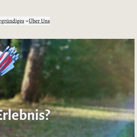
rgründiges
Über Uns
Erlebnis?