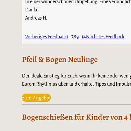
In einer wunderschönen Umgebung. Eine verbindliche
Danke!
Andreas H.
Navigation
Seite
Seite
Seite
Seite
Seite
Vorheriges Feedback
1
…
7
8
9
…
14
Nächstes Feedback
für
Site
Pfeil & Bogen Neulinge
Reviews
Der ideale Einstieg für Euch, wenn Ihr keine oder wen
Eurem Rhythmus üben und erhaltet Tipps und Impulse
zum Angebot
Bogenschießen für Kinder von 4 b