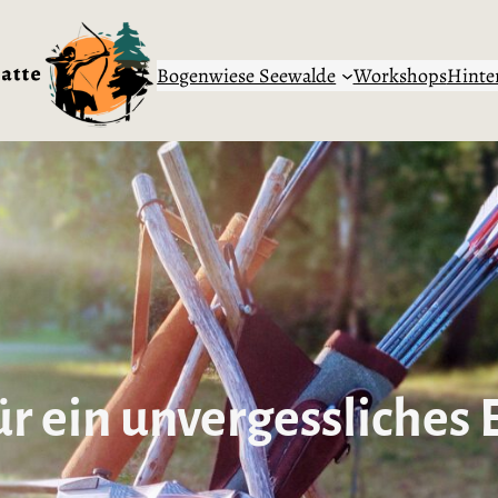
Bogenwiese Seewalde
Workshops
Hinte
ür ein unvergessliches 