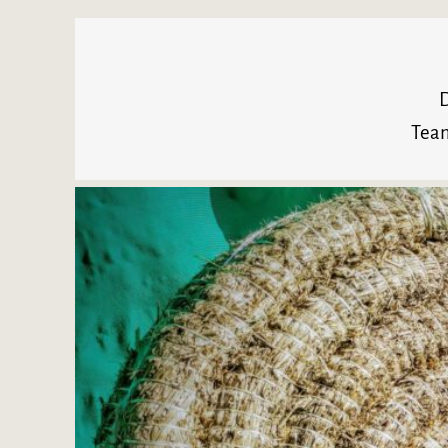
D
Team