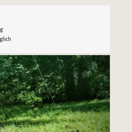
ng
glich